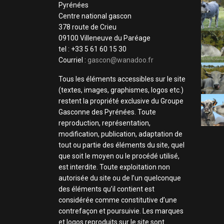
Pyrénées
Centre national gascon
378 route de Crieu
09100 Villeneuve du Paréage
tel : +33 5 61 60 15 30
Courriel :
gascon@wanadoo.fr
Tous les éléments accessibles sur le site
(textes, images, graphismes, logos etc.)
restent la propriété exclusive du Groupe
Gasconne des Pyrénées. Toute
reproduction, représentation,
modification, publication, adaptation de
tout ou partie des éléments du site, quel
que soit le moyen ou le procédé utilisé,
est interdite. Toute exploitation non
autorisée du site ou de l’un quelconque
des éléments qu’il contient est
considérée comme constitutive d’une
contrefaçon et poursuivie. Les marques
et logos reproduits sur le site sont