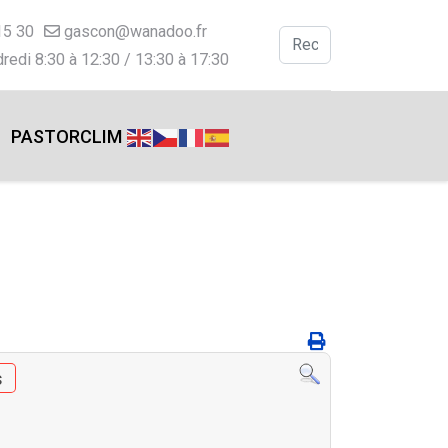
15 30
gascon@wanadoo.fr
Valider
redi 8:30 à 12:30 / 13:30 à 17:30
Type 2 or more charac
PASTORCLIM
s