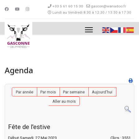
+33 5 61 60 15 30
gascon@wanadoo.fr
Lundi au Vendredi 8:30 à 12:30 / 13:30 à 17:30
Agenda
Par année
Par mois
Par semaine
Aujourd'hui
Aller au mois
Fête de l'estive
Début Samedi, 27 Mai 2023
Clics
: 3551