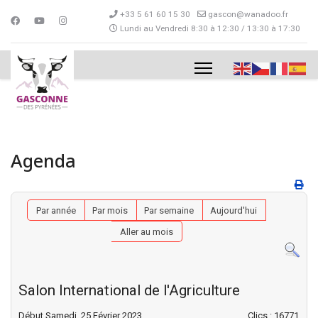
+33 5 61 60 15 30
gascon@wanadoo.fr
Lundi au Vendredi 8:30 à 12:30 / 13:30 à 17:30
Agenda
Par année
Par mois
Par semaine
Aujourd'hui
Aller au mois
Salon International de l'Agriculture
Début Samedi, 25 Février 2023
Clics
: 16771