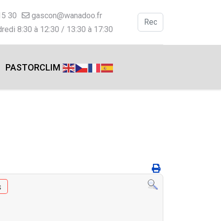
15 30
gascon@wanadoo.fr
Valider
redi 8:30 à 12:30 / 13:30 à 17:30
Type 2 or more charac
PASTORCLIM
s