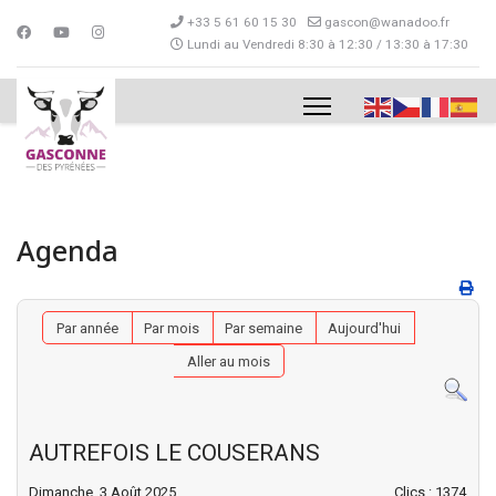
+33 5 61 60 15 30
gascon@wanadoo.fr
Lundi au Vendredi 8:30 à 12:30 / 13:30 à 17:30
Agenda
Par année
Par mois
Par semaine
Aujourd'hui
Aller au mois
AUTREFOIS LE COUSERANS
Dimanche, 3 Août 2025
Clics
: 1374