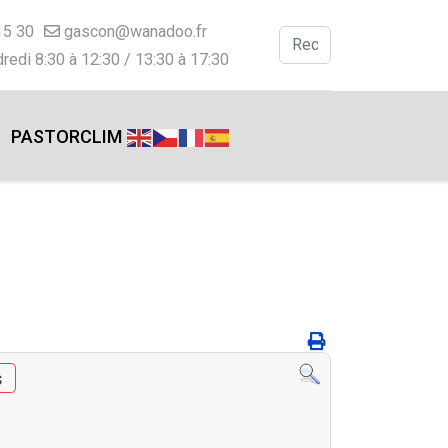
15 30
gascon@wanadoo.fr
Valider
redi 8:30 à 12:30 / 13:30 à 17:30
Type 2 or more charac
PASTORCLIM
s