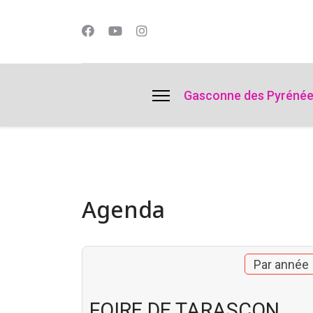
lts.
Gasconne des Pyréné
Agenda
Par année
FOIRE DE TARASCON