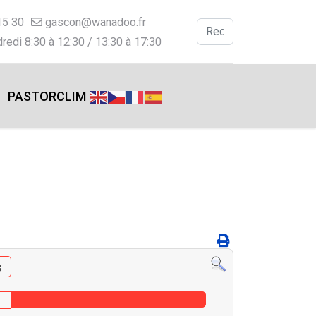
15 30
gascon@wanadoo.fr
Valider
redi 8:30 à 12:30 / 13:30 à 17:30
Type 2 or more charac
PASTORCLIM
s