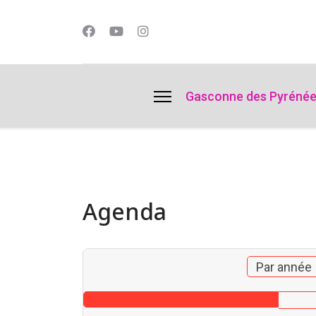
lts.
Gasconne des Pyréné
Agenda
Par année