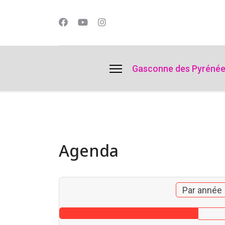
lts.
Gasconne des Pyréné
Agenda
Par année