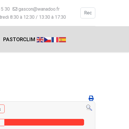
15 30
gascon@wanadoo.fr
Valider
redi 8:30 à 12:30 / 13:30 à 17:30
Type 2 or more charac
PASTORCLIM
s