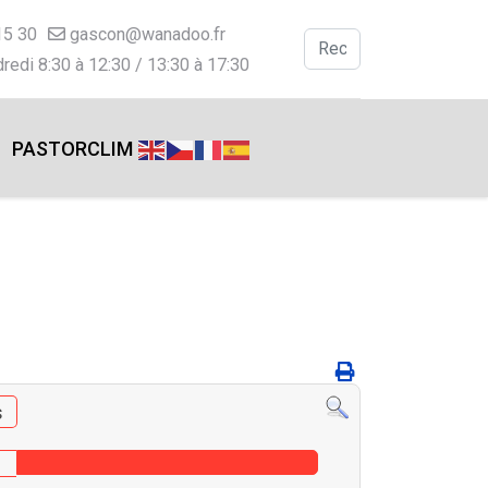
15 30
gascon@wanadoo.fr
Valider
redi 8:30 à 12:30 / 13:30 à 17:30
Type 2 or more charac
PASTORCLIM
s