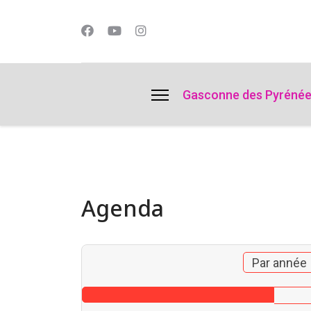
lts.
Gasconne des Pyréné
Agenda
Par année