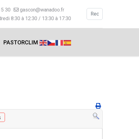
15 30
gascon@wanadoo.fr
Valider
redi 8:30 à 12:30 / 13:30 à 17:30
Type 2 or more charac
PASTORCLIM
s