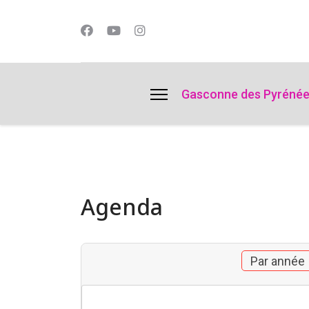
lts.
Gasconne des Pyréné
Agenda
Par année