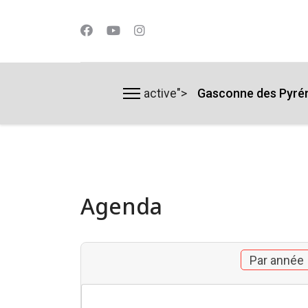
active">
Gasconne des Pyré
lts.
Agenda
Par année