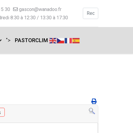
15 30
gascon@wanadoo.fr
Valider
redi 8:30 à 12:30 / 13:30 à 17:30
Type 2 or more charac
">
PASTORCLIM
s