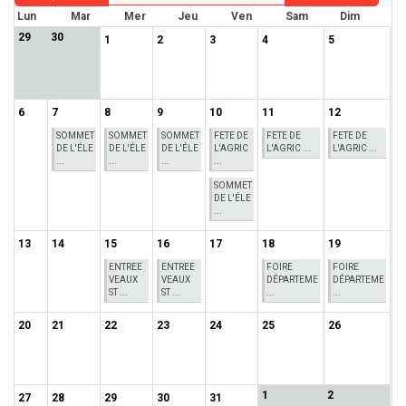
Lun
Mar
Mer
Jeu
Ven
Sam
Dim
29
30
1
2
3
4
5
6
7
8
9
10
11
12
SOMMET
SOMMET
SOMMET
FETE DE
FETE DE
FETE DE
DE L'ÉLE
DE L'ÉLE
DE L'ÉLE
L'AGRIC
L'AGRIC ...
L'AGRIC ...
...
...
...
...
SOMMET
DE L'ÉLE
...
13
14
15
16
17
18
19
ENTREE
ENTREE
FOIRE
FOIRE
VEAUX
VEAUX
DÉPARTEME
DÉPARTEME
ST ...
ST ...
...
...
20
21
22
23
24
25
26
1
2
27
28
29
30
31