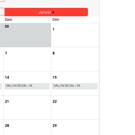
Janvier
Sam
Dim
30
1
7
8
14
15
SALON REGAL / M ...
SALON REGAL / M ...
21
22
28
29