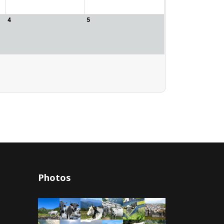
4
5
Photos