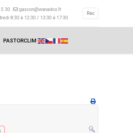
15 30
gascon@wanadoo.fr
Valider
redi 8:30 à 12:30 / 13:30 à 17:30
Type 2 or more charac
PASTORCLIM
s