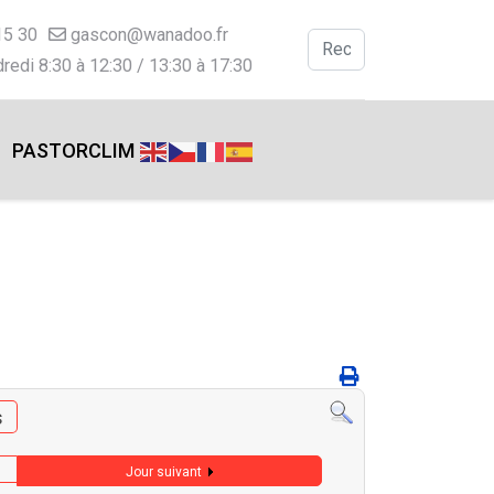
15 30
gascon@wanadoo.fr
Valider
redi 8:30 à 12:30 / 13:30 à 17:30
Type 2 or more charac
PASTORCLIM
s
Jour suivant