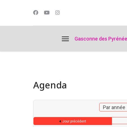
lts.
Gasconne des Pyréné
Agenda
Par année
Jour précédent