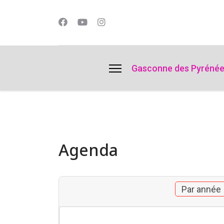
lts.
Gasconne des Pyréné
Agenda
Par année