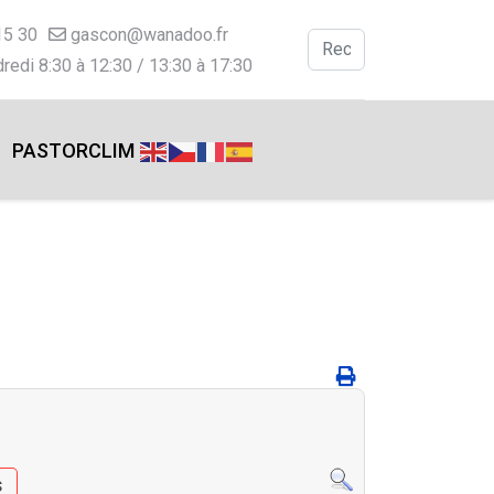
15 30
gascon@wanadoo.fr
Valider
redi 8:30 à 12:30 / 13:30 à 17:30
Type 2 or more charac
PASTORCLIM
s