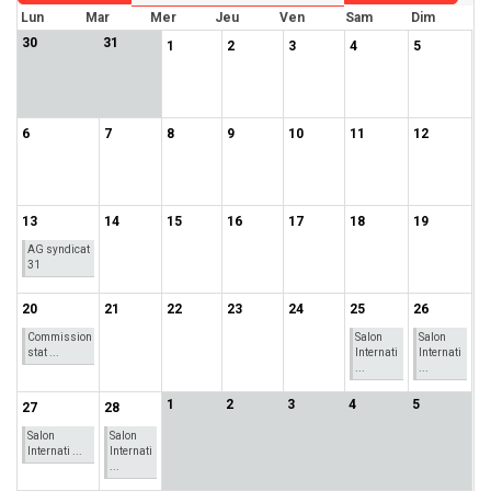
Lun
Mar
Mer
Jeu
Ven
Sam
Dim
30
31
1
2
3
4
5
6
7
8
9
10
11
12
13
14
15
16
17
18
19
AG syndicat
31
20
21
22
23
24
25
26
Commission
Salon
Salon
stat ...
Internati
Internati
...
...
1
2
3
4
5
27
28
Salon
Salon
Internati ...
Internati
...