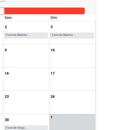
Sam
Dim
2
3
Foire de Réalmo ...
Foire de Réalmo ...
9
10
16
17
23
24
1
30
Foire de Vinça ...