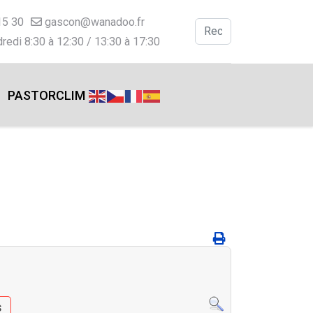
15 30
gascon@wanadoo.fr
Valider
redi 8:30 à 12:30 / 13:30 à 17:30
Type 2 or more charac
PASTORCLIM
s