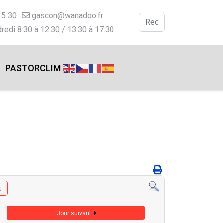
15 30
gascon@wanadoo.fr
Valider
redi 8:30 à 12:30 / 13:30 à 17:30
Type 2 or more charac
PASTORCLIM
s
Jour suivant