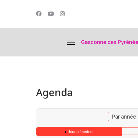
lts.
Gasconne des Pyréné
Agenda
Par année
Jour précédent