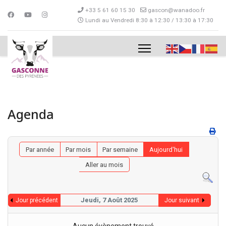
+33 5 61 60 15 30
gascon@wanadoo.fr
Lundi au Vendredi 8:30 à 12:30 / 13:30 à 17:30
Agenda
Par année
Par mois
Par semaine
Aujourd'hui
Aller au mois
Jeudi, 7 Août 2025
Jour précédent
Jour suivant