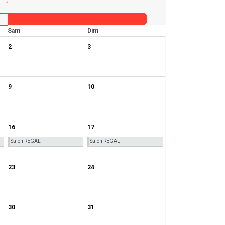
Sam
Dim
2
3
9
10
16
17
Salon REGAL
Salon REGAL
23
24
30
31