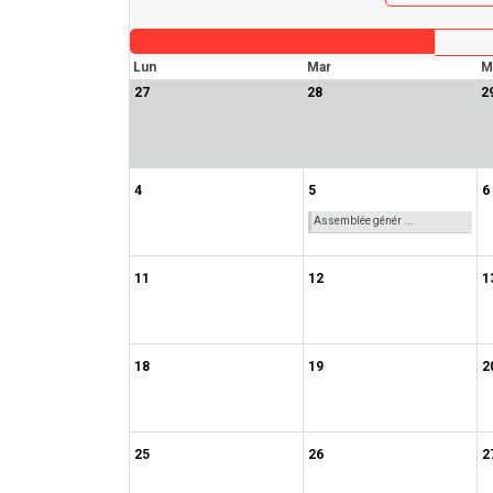
Lun
Mar
M
27
28
2
4
5
6
Assemblée génér ...
11
12
1
18
19
2
25
26
2