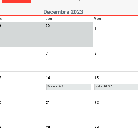
Décembre 2023
er
Jeu
Ven
9
30
1
7
8
3
14
15
Salon REGAL
Salon REGAL
0
21
22
7
28
29