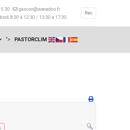
15 30
gascon@wanadoo.fr
Valider
redi 8:30 à 12:30 / 13:30 à 17:30
Type 2 or more charac
">
PASTORCLIM
s